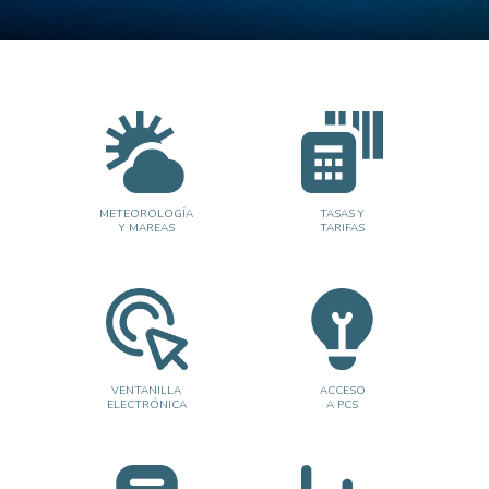
METEOROLOGÍA
TASAS Y
Y MAREAS
TARIFAS
VENTANILLA
ACCESO
ELECTRÓNICA
A PCS