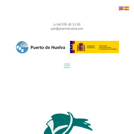
(+34) 959 49 31 00
aph@puertohuelva.com